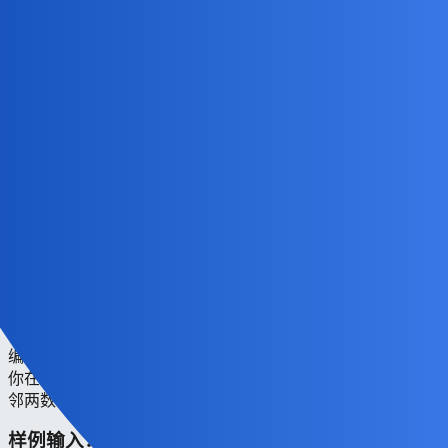
题目描述
世界上每天都会有很多灾难，希望这次竞赛对你的自信心不是
一个灾难。这次我们要处理的事情，是Fengzee就读的高中起
火了，教室里困有大量的学生等待救援。学校里有n名受困学
生，分布在m个不同教室里。火灾发生时，这n名聪明的学生
每个人用自己手中的移动电话给校长发了一条短信，曰“我在
某某教室”。于是，校长总共收到了n条短信息。每条短信息
中，都说明了发信学生所在的教室的编号，用1-1000之间的整
数表示。现在，这些信息放在你的输入文件中：第1行是一个
整数n，表示学生的数目；第2行有n个整数，每个整数分别表
示一个学生所在教室的编号，这些数据是无序的。
现在消防队到了，他们要你写出程序，帮助安排他们的救援顺
序。假设每一个教室的危急情况都是一样的，时间也同样紧
迫。救援的原则是这样的：第一，受困人数多的教室应当先被
救援；第二，假如两个教室的受困学生数相同，你应当先救援
编号较小的那个教室，我们称这条规则为“小编号优先原则”。
你在输出文件中，应当写入一个方案，其中含有m个数字，相
邻两数字间用符号“->”连接，数字的顺序表示救援顺序。
样例输入：