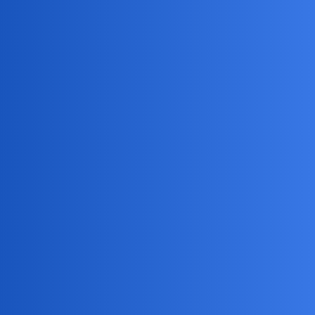
信友队论坛
我来灌题了……
常规
周子寓
(zzy10124)
1
2024 年2 月 22 日 03:34
7. 火灾救援
XJOI - 题目ID：1415100分
最新提交：0 分
历史最高：0 分
时间限制: 1000ms
空间限制: 65536kB